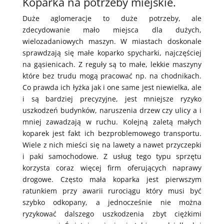
Koparka na potrzeby miejskie.
Duże aglomeracje to duże potrzeby, ale
zdecydowanie mało miejsca dla dużych,
wielozadaniowych maszyn. W miastach doskonale
sprawdzają się małe koparko spycharki, najczęściej
na gąsienicach. Z reguły są to małe, lekkie maszyny
które bez trudu mogą pracować np. na chodnikach.
Co prawda ich łyżka jak i one same jest niewielka, ale
i są bardziej precyzyjne, jest mniejsze ryzyko
uszkodzeń budynków, naruszenia drzew czy ulicy a i
mniej zawadzają w ruchu. Kolejną zaletą małych
koparek jest fakt ich bezproblemowego transportu.
Wiele z nich mieści się na lawety a nawet przyczepki
i paki samochodowe. Z usług tego typu sprzętu
korzysta coraz więcej firm oferujących naprawy
drogowe. Często mała koparka jest pierwszym
ratunkiem przy awarii rurociągu który musi być
szybko odkopany, a jednocześnie nie można
ryzykować dalszego uszkodzenia zbyt ciężkimi